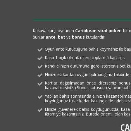
Kasaya karşı oynanan
Caribbean stud poker
, bir
bunlar
ante
,
bet
ve
bonus
kutularıdır.
Oyun ante kutucuğuna bahis koymanız ile başlar
Kasa 1 açık olmak üzere toplam 5 kart alır.
Kendi elinizin durumuna göre isterseniz bet ku
Elinizdeki kartları uygun bulmadığınız takdir
Kartlar dağıtılmadan önce dilerseniz bonus
kazanabilirsiniz. (Bonus kutusuna yapılan bahi
Yapılan bahis sonrasında elinizin kazanabilme
koyduğunuz tutar kadar kazanç elde edebilirsi
Elinize güvenerek bahis koyduğunuzda; kasa
ikramiye kazanırsınız. Burada önemli olan kasa
CA