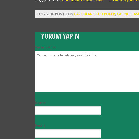
31/12/2016
POSTED IN
CARIBBEAN STUD POKER
,
CASINO
,
CASI
YORUM YAPIN
Yorumunuz:
Name
Email