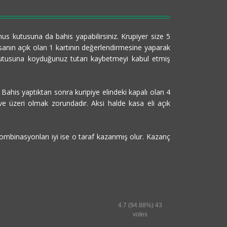
s kutusuna da bahis yapabilirsiniz. Krupiyer size 5
asanın açık olan 1 kartının değerlendirmesine yaparak
kutusuna koyduğunuz tutarı kaybetmeyi kabul etmiş
ahis yaptıktan sonra kuripiye elindeki kapalı olan 4
ve üzeri olmak zorundadır. Aksi halde kasa eli açık
rt kombinasyonları iyi ise o taraf kazanmış olur. Kazanç
4.7
(94.88%)
43
votes