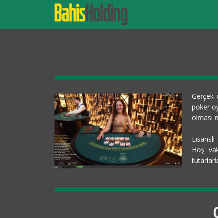
Gerçek 
poker oy
olması n
Lisanslı
Hoş vak
tutarlarl