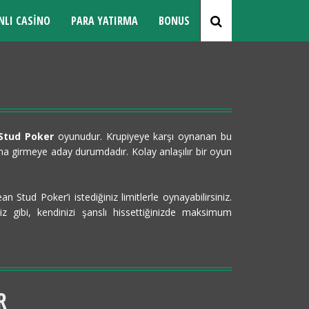
NLI CASINO
PARA YATIRMA
BONUS
Stud Poker
oyunudur. Krupiyeye karşı oynanan bu
na girmeye aday durumdadır. Kolay anlaşılır bir oyun
 Stud Poker’i istediğiniz limitlerle oynayabilirsiniz.
iz gibi, kendinizi şanslı hissettiğinizde maksimum
R