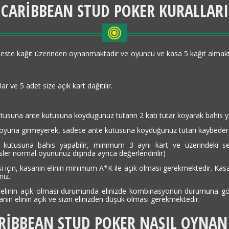
CARIBBEAN STUD POKER KURALLARI
 deste kağıt üzerinden oynanmaktadır ve oyuncu ve kasa 5 kağıt almak
 ve 5 adet size açık kart dağıtılır.
tusuna ante kutusuna koydugunuz tutarın 2 katı tutar koyarak bahis yap
de oyuna girmeyerek, sadece ante kutusuna koyduğunuz tutarı kaybeders
 kutusuna bahis yapabilir, minimum 3 aynı kart ve üzerindeki seçe
sler normal oyununuz dışında ayrıca değerlendirilir)
si için, kasanın elinin minimum A*K ile açık olması gerekmektedir. Ka
niz.
 elinin açık olması durumunda elinizde kombinasyonun durumuna göre
nın elinin açık ve sizin elinizden düşük olması gerekmektedir.
RIBBEAN STUD POKER NASIL OYNAN