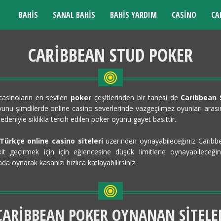
BAHIS
SANAL BAHIS
BAHIS YARDIM
CASINO
CA
CARIBBEAN STUD POKER
casinoların en sevilen
poker
çeşitlerinden bir tanesi de
Caribbean 
unu şimdilerde online casino severlerinde vazgeçilmez oyunları arası
edeniyle sıklıkla tercih edilen poker oyunu gayet basittir.
Türkçe online casino siteleri
üzerinden oynayabileceğiniz Caribbean
it geçirmek için için eğlencesine düşük limitlerle oynayabileceğin
ada oynarak kasanızı hızlıca katlayabilirsiniz.
CARIBBEAN POKER OYNANAN SITELE