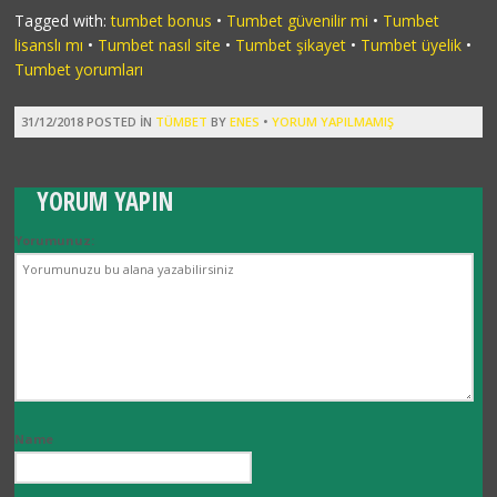
Tagged with:
tumbet bonus
•
Tumbet güvenilir mi
•
Tumbet
lisanslı mı
•
Tumbet nasıl site
•
Tumbet şikayet
•
Tumbet üyelik
•
Tumbet yorumları
31/12/2018
POSTED IN
TÜMBET
BY
ENES
•
YORUM YAPILMAMIŞ
YORUM YAPIN
Yorumunuz:
Name