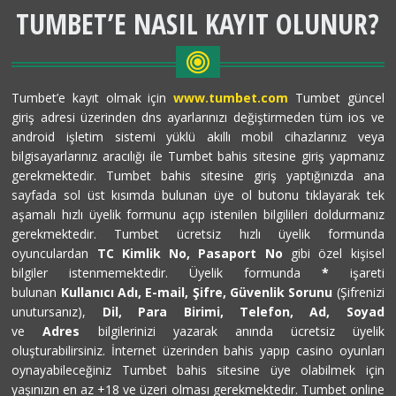
TUMBET’E NASIL KAYIT OLUNUR?
Tumbet’e kayıt olmak için
www.tumbet.com
Tumbet güncel
giriş adresi üzerinden dns ayarlarınızı değiştirmeden tüm ios ve
android işletim sistemi yüklü akıllı mobil cihazlarınız veya
bilgisayarlarınız aracılığı ile Tumbet bahis sitesine giriş yapmanız
gerekmektedir. Tumbet bahis sitesine giriş yaptığınızda ana
sayfada sol üst kısımda bulunan üye ol butonu tıklayarak tek
aşamalı hızlı üyelik formunu açıp istenilen bilgilileri doldurmanız
gerekmektedir. Tumbet ücretsiz hızlı üyelik formunda
oyunculardan
TC Kimlik No, Pasaport No
gibi özel kişisel
bilgiler istenmemektedir. Üyelik formunda
*
işareti
bulunan
Kullanıcı Adı, E-mail, Şifre, Güvenlik Sorunu
(Şifrenizi
unutursanız),
Dil, Para Birimi, Telefon, Ad, Soyad
ve
Adres
bilgilerinizi yazarak anında ücretsiz üyelik
oluşturabilirsiniz. İnternet üzerinden bahis yapıp casino oyunları
oynayabileceğiniz Tumbet bahis sitesine üye olabilmek için
yaşınızın en az +18 ve üzeri olması gerekmektedir. Tumbet online