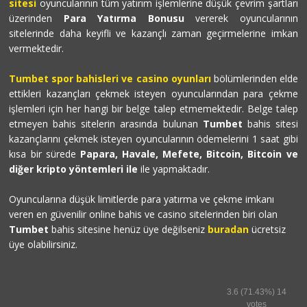
sitesi
oyuncularının tüm yatırım işlemlerine düşük çevrim şartları
üzerinden
Para Yatırma Bonusu
vererek oyuncularının
sitelerinde daha keyifli ve kazançlı zaman geçirmelerine imkan
vermektedir.
Tumbet spor bahisleri ve casino oyunları
bölümlerinden elde
ettikleri kazançları çekmek isteyen oyuncularından para çekme
işlemleri için her hangi bir belge talep etmemektedir. Belge talep
etmeyen bahis sitelerin arasında bulunan
Tumbet
bahis sitesi
kazançlarını çekmek isteyen oyuncularının ödemelerini 1 saat gibi
kısa bir sürede
Papara, Havale, Mefete, Bitcoin, Bitcoin ve
diğer kripto yöntemleri ile
ile yapmaktadır.
Oyuncularına düşük limitlerde para yatırma ve çekme imkanı
veren en güvenilir online bahis ve casino sitelerinden biri olan
Tumbet
bahis sitesine henüz üye değilseniz
buradan
ücretsiz
üye olabilirsiniz.
3.6
(71.43%)
14
votes