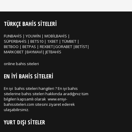
TÜRKÇE BAHIS SITELERI
FUNBAHİS | YOUWİN | MOBİLBAHİS |
SÜPERBAHİS | BETS10 | 1XBET | TÜMBET |
BETBOO | BETPAS | REXBET|GORABET |BETİST|
MARKOBET |BAYMAVİ| JETBAHİS
online bahis siteleri
EN İYI BAHIS SITELERI
En iyi bahis siteleri
hangileri ? En iyi bahis
sitelerine bahis siteleri hakkında aradığınız tüm
bilgileri kapsamlı olarak
www.eniyi-
bahissiteleri.com
sitesini ziyaret ederek
ulaşabilirsiniz.
YURT DIŞI SITELER