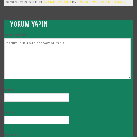
02/01/2022
POSTED IN
UNCATEGORIZED
BY
TIMUR
•
YORUM YAPILMAMIŞ
YORUM YAPIN
Yorumunuz:
Name
Email
Website