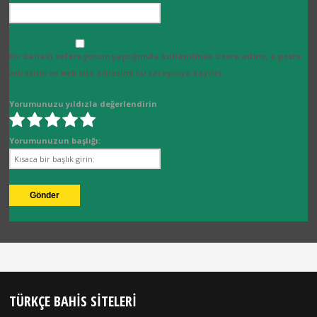
Bir dahaki sefere yorum yaptığımda kullanılmak üzere adımı, e-posta
adresimi ve web site adresimi bu tarayıcıya kaydet.
Yorumunuzu yıldızla değerlendirin
Yorumunuzun başlığı:
TÜRKÇE BAHIS SITELERI