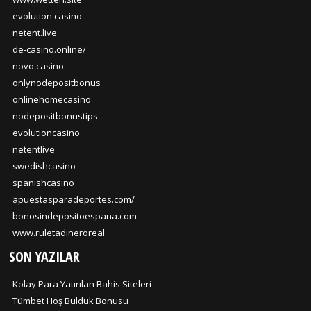
evolution.casino
netent.live
de-casino.online/
novo.casino
onlynodepositbonus
onlinehomecasino
nodepositbonustips
evolutioncasino
netentlive
swedishcasino
spanishcasino
apuestasparadeportes.com/
bonosindepositoespana.com
www.ruletadineroreal
SON YAZILAR
Kolay Para Yatırılan Bahis Siteleri
Tümbet Hoş Bulduk Bonusu