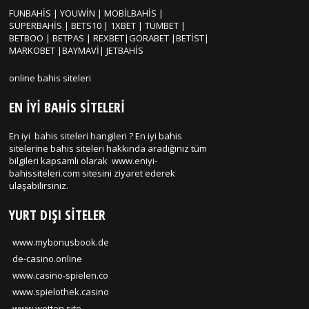
FUNBAHİS | YOUWİN | MOBİLBAHİS |
SÜPERBAHİS | BETS10 | 1XBET | TÜMBET |
BETBOO | BETPAS | REXBET|GORABET |BETİST|
MARKOBET |BAYMAVİ| JETBAHİS
online bahis siteleri
EN İYI BAHIS SITELERI
En iyi bahis siteleri
hangileri ? En iyi bahis
sitelerine bahis siteleri hakkında aradığınız tüm
bilgileri kapsamlı olarak
www.eniyi-
bahissiteleri.com
sitesini ziyaret ederek
ulaşabilirsiniz.
YURT DIŞI SITELER
www.mybonusbook.de
de-casino.online
www.casino-spielen.co
www.spielothek.casino
www.wetten.site