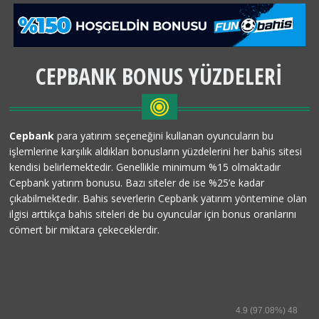
CEPBANK BONUS YÜZDELERI
Cepbank
para yatırım seçeneğini kullanan oyuncuların bu
işlemlerine karşılık aldıkları bonusların yüzdelerini her bahis sitesi
kendisi belirlemektedir. Genellikle minimum %15 olmaktadır
Cepbank yatırım bonusu. Bazı siteler de ise %25’e kadar
çıkabilmektedir. Bahis severlerin Cepbank yatırım yöntemine olan
ilgisi arttıkça bahis siteleri de bu oyuncular için bonus oranlarını
cömert bir miktara çekeceklerdir.
4.9
(97.08%)
48