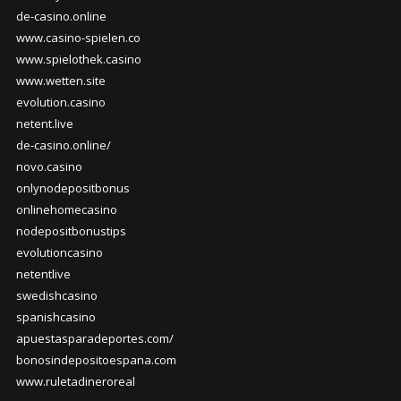
de-casino.online
www.casino-spielen.co
www.spielothek.casino
www.wetten.site
evolution.casino
netent.live
de-casino.online/
novo.casino
onlynodepositbonus
onlinehomecasino
nodepositbonustips
evolutioncasino
netentlive
swedishcasino
spanishcasino
apuestasparadeportes.com/
bonosindepositoespana.com
www.ruletadineroreal