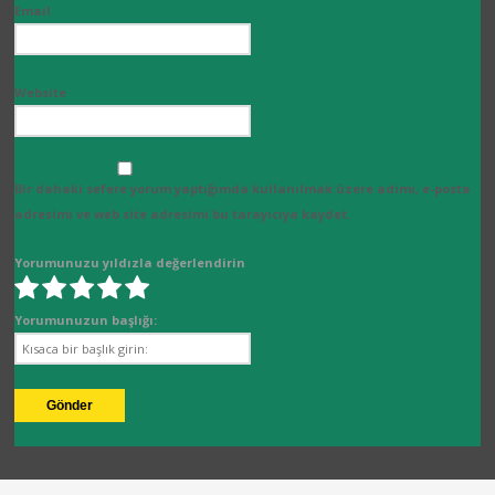
Email
Website
Bir dahaki sefere yorum yaptığımda kullanılmak üzere adımı, e-posta
adresimi ve web site adresimi bu tarayıcıya kaydet.
Yorumunuzu yıldızla değerlendirin
Yorumunuzun başlığı: