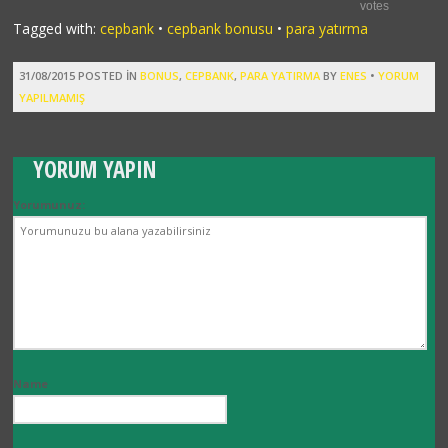
votes
Tagged with:
cepbank
•
cepbank bonusu
•
para yatırma
31/08/2015
POSTED IN
BONUS
,
CEPBANK
,
PARA YATIRMA
BY
ENES
•
YORUM
YAPILMAMIŞ
YORUM YAPIN
Yorumunuz:
Name