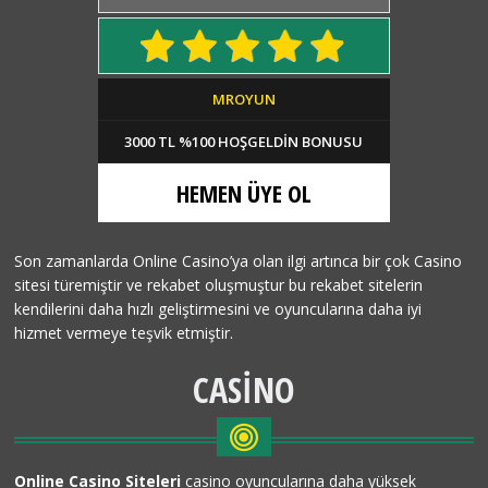
MROYUN
3000 TL %100 HOŞGELDİN BONUSU
HEMEN ÜYE OL
Son zamanlarda Online Casino’ya olan ilgi artınca bir çok Casino
sitesi türemiştir ve rekabet oluşmuştur bu rekabet sitelerin
kendilerini daha hızlı geliştirmesini ve oyuncularına daha iyi
hizmet vermeye teşvik etmiştir.
CASINO
Online Casino Siteleri
casino oyuncularına daha yüksek