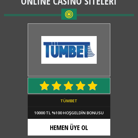
ONLINE CASINO SITELERI
TÜMBET
10000 TL %100 HOŞGELDİN BONUSU
HEMEN ÜYE OL