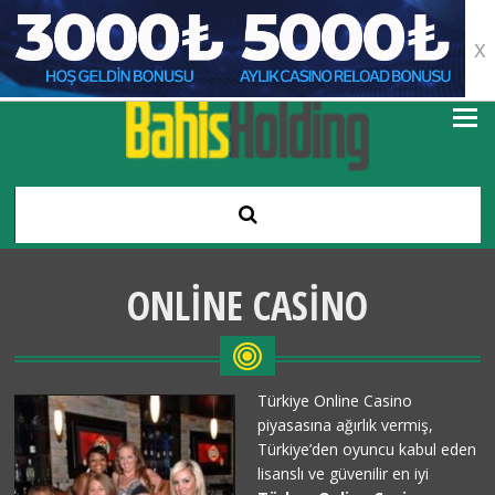
X
ONLINE CASINO
Türkiye Online Casino
piyasasına ağırlık vermiş,
Türkiye’den oyuncu kabul eden
lisanslı ve güvenilir en iyi