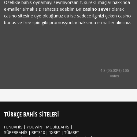
Özellikle bahis oynamayı sevmiyorsanız, sürekli maçlar hakkında
e-mailler almak sizi rahatsız edebilir. Bir
casino sever
olarak
casino sitesine üye olduğunuz da ise sadece ilginizi çeken casino
bonus ve free spin gibi promosyonlar hakkında e-mailler alırsınız.
4.8
(95.03%)
165
votes
TÜRKÇE BAHIS SITELERI
FUNBAHİS | YOUWİN | MOBİLBAHİS |
SÜPERBAHİS | BETS10 | 1XBET | TÜMBET |