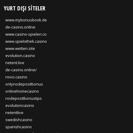
YURT DIŞI SITELER
www.mybonusbook.de
de-casino.online
www.casino-spielen.co
www.spielothek.casino
www.wetten.site
evolution.casino
netent.live
de-casino.online/
novo.casino
onlynodepositbonus
onlinehomecasino
nodepositbonustips
evolutioncasino
netentlive
swedishcasino
spanishcasino