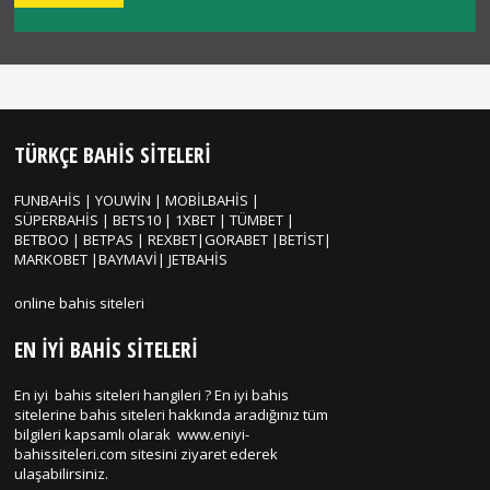
TÜRKÇE BAHIS SITELERI
FUNBAHİS | YOUWİN | MOBİLBAHİS |
SÜPERBAHİS | BETS10 | 1XBET | TÜMBET |
BETBOO | BETPAS | REXBET|GORABET |BETİST|
MARKOBET |BAYMAVİ| JETBAHİS
online bahis siteleri
EN İYI BAHIS SITELERI
En iyi bahis siteleri
hangileri ? En iyi bahis
sitelerine bahis siteleri hakkında aradığınız tüm
bilgileri kapsamlı olarak
www.eniyi-
bahissiteleri.com
sitesini ziyaret ederek
ulaşabilirsiniz.