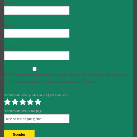
Name
Email
Website
Bir dahaki sefere yorum yaptığımda kullanılmak üzere adımı, e-posta
adresimi ve web site adresimi bu tarayıcıya kaydet.
Yorumunuzu yıldızla değerlendirin
Yorumunuzun başlığı: