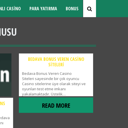
NLI CASINO
PARA YATIRMA
BONUS
NUSU
Haziran 2, 2016
BEDAVA BONUS VEREN CASINO
SITELERI
Bedava Bonus Veren Casino
Siteleri sayesinde bir çok oyuncu
Casino sitelerine üye olarak siteyi ve
oyunları test etme imkanı
yakalamaktadır. Üstelik…
INS
READ MORE
bedava
ını