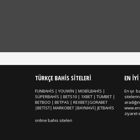
TÜRKÇE BAHIS SITELERI
EN İYI
FUNBAHİS | YOUWİN | MOBİLBAHİS |
En iyi ba
SÜPERBAHİS | BETS10 | 1XBET | TÜMBET |
siteleri
BETBOO | BETPAS | REXBET|GORABET
aradığın
|BETİST| MARKOBET |BAYMAVİ| JETBAHİS
www.eni
ziyaret 
online bahis siteleri