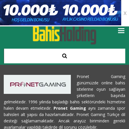
X
Pronet Gaming
günümüzde online bahis
sitelerine oyun sağlayan
şirketlerin başında
gelmektedir. 1996 yılında başladığı bahis sektöründeki hizmetine
halen devam etmektedir.
Pronet Gaming
aynı zamanda spor
bahisleri alt yapısı da hazırlamaktadır. Pronet Gaming Türkçe dil
desteği sağlamamaktadır. Ancak arayüz biriminden gerekli
ayarlamalar yapıldığı takdirde dil sorunu çözülebilir.