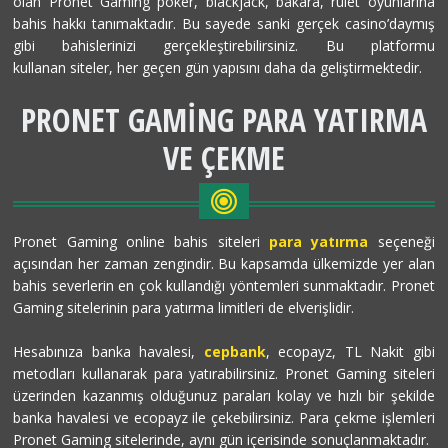
olan Pronet Gaming poker, blackjack, bakara, rulet oyunlarına
bahis hakkı tanımaktadır. Bu sayede sanki gerçek casino’daymış
gibi bahislerinizi gerçekleştirebilirsiniz. Bu platformu
kullanan siteler, her geçen gün yapısını daha da geliştirmektedir.
PRONET GAMING PARA YATIRMA
VE ÇEKME
Pronet Gaming online bahis siteleri
para yatırma
seçeneği
açısından her zaman zengindir. Bu kapsamda ülkemizde yer alan
bahis severlerin en çok kullandığı yöntemleri sunmaktadır. Pronet
Gaming sitelerinin para yatırma limitleri de elverişlidir.
Hesabınıza banka havalesi,
cepbank
, ecopayz, TL Nakit gibi
metodları kullanarak para yatırabilirsiniz. Pronet Gaming siteleri
üzerinden kazanmış olduğunuz paraları kolay ve hızlı bir şekilde
banka havalesi ve ecopayz ile çekebilirsiniz. Para çekme işlemleri
Pronet Gaming sitelerinde, aynı gün içerisinde sonuçlanmaktadır.