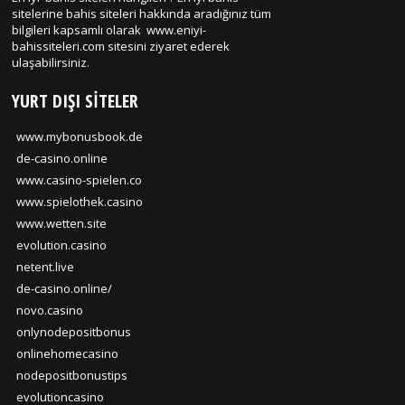
sitelerine bahis siteleri hakkında aradığınız tüm
bilgileri kapsamlı olarak
www.eniyi-
bahissiteleri.com
sitesini ziyaret ederek
ulaşabilirsiniz.
YURT DIŞI SITELER
www.mybonusbook.de
de-casino.online
www.casino-spielen.co
www.spielothek.casino
www.wetten.site
evolution.casino
netent.live
de-casino.online/
novo.casino
onlynodepositbonus
onlinehomecasino
nodepositbonustips
evolutioncasino