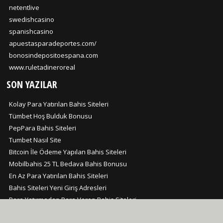
netentlive
swedishcasino
spanishcasino
apuestasparadeportes.com/
bonosindepositoespana.com
www.ruletadineroreal
SON YAZILAR
Kolay Para Yatırılan Bahis Siteleri
Tümbet Hoş Bulduk Bonusu
PepPara Bahis Siteleri
Tumbet Nasıl Site
Bitcoin İle Ödeme Yapılan Bahis Siteleri
Mobilbahis 25 TL Bedava Bahis Bonusu
En Az Para Yatırılan Bahis Siteleri
Bahis Siteleri Yeni Giriş Adresleri
Para Yatırmadan Para Veren Bahis Siteleri
Bahis Arena