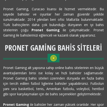
Pronet Gaming, Curacao lisansı ile hizmet vermektedir. Bu
sayede bahisler ve oyunlar her zaman güvenilir şekilde
sunulmaktadır. 2014 yılından beri ofisi Malta’da bulunmaktadır.
Türk bahisçilerin daha çok bulunduğu dünyanın en iyi bahis
sitelerinin çoğu
Pronet Gaming
ile çalışmaktadır. Pronet
Gaming ile bahislerinizi eğlenceli ve kazanlı olarak yaparsınız.
PRONET GAMING BAHIS SITELERI
Pronet Gaming alt yapısına sahip online bahis sitelerinin en büyük
avantajlarından birisi ise kolay ve hızlı bahisler sağlamasıdır.
Pronet Gaming bahis siteleri üzerinden dünyada en fazla bahis
için tercih edilen futbol liglerine bahisler yapabilirsiniz. Futbolun
yanı sıra basketbol, tenis, Amerikan futbolu, voleybol, hentbol
gibi spor karşılaşmaları için de bahis seçenekleri geliştirmektedir.
Pronet Gaming
ile bahisler her zaman yüksek oranlıdır. Her spor