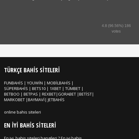
4.8
(96.56%)
186
votes
TÜRKÇE BAHIS SITELERI
FUNBAHİS | YOUWİN | MOBİLBAHİS |
SÜPERBAHİS | BETS10 | 1XBET | TÜMBET |
BETBOO | BETPAS | REXBET|GORABET |BETİST|
MARKOBET |BAYMAVİ| JETBAHİS
online bahis siteleri
EN İYI BAHIS SITELERI
En iyi bahis siteleri
hangileri ? En iyi bahis