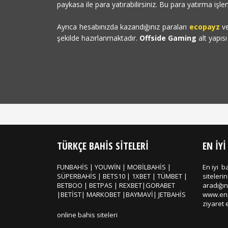
paykasa ile para yatırabilirsiniz. Bu para yatırma i
Ayrıca hesabınızda kazandığınız paraları
ecopayz
ve
şekilde hazırlanmaktadır.
Offside Gaming
alt yapısı
TÜRKÇE BAHIS SITELERI
EN İYI
FUNBAHİS | YOUWİN | MOBİLBAHİS |
En iyi ba
SÜPERBAHİS | BETS10 | 1XBET | TÜMBET |
siteleri
BETBOO | BETPAS | REXBET|GORABET
aradığın
|BETİST| MARKOBET |BAYMAVİ| JETBAHİS
www.eni
ziyaret 
online bahis siteleri