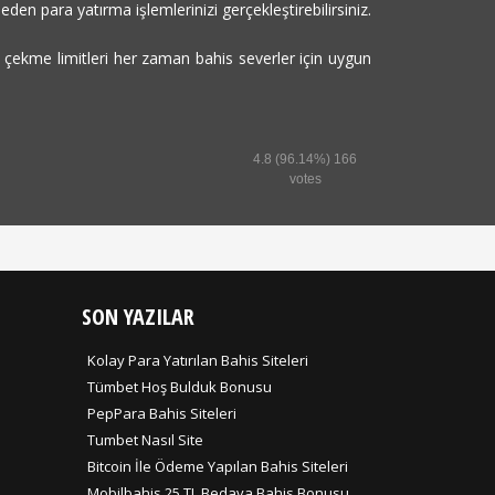
n para yatırma işlemlerinizi gerçekleştirebilirsiniz.
ekme limitleri her zaman bahis severler için uygun
4.8
(96.14%)
166
votes
SON YAZILAR
Kolay Para Yatırılan Bahis Siteleri
Tümbet Hoş Bulduk Bonusu
PepPara Bahis Siteleri
Tumbet Nasıl Site
Bitcoin İle Ödeme Yapılan Bahis Siteleri
Mobilbahis 25 TL Bedava Bahis Bonusu