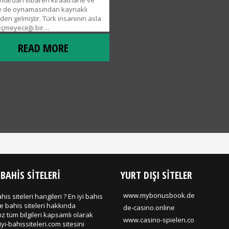
lardan itibaren kıraathane ve
 de oynamasından kaynaklı
den gelmiştir. Türk insanının asla
çmeyeceği bir…
READ MORE
 BAHIS SITELERI
YURT DIŞI SITELER
www.mybonusbook.de
his siteleri
hangileri ? En iyi bahis
ne bahis siteleri hakkında
de-casino.online
ız tüm bilgileri kapsamlı olarak
www.casino-spielen.co
yi-bahissiteleri.com
sitesini