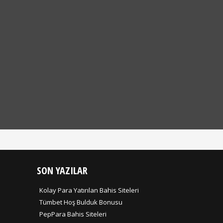
SON YAZILAR
Kolay Para Yatırılan Bahis Siteleri
Tümbet Hoş Bulduk Bonusu
PepPara Bahis Siteleri