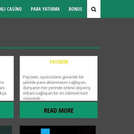
NLI CASINO
PARA YATIRMA
BONUS
Kasım 13, 2017
PAYZWIN
Payzwin, oyuncuların güvenilir bir
ara
şekilde para aktarmasını sağlayan,
anı
dünyanın her yerinde online alışveriş
ukça
imkanı sağlayan bir ön ödemeli kart
sistemidir….
READ MORE