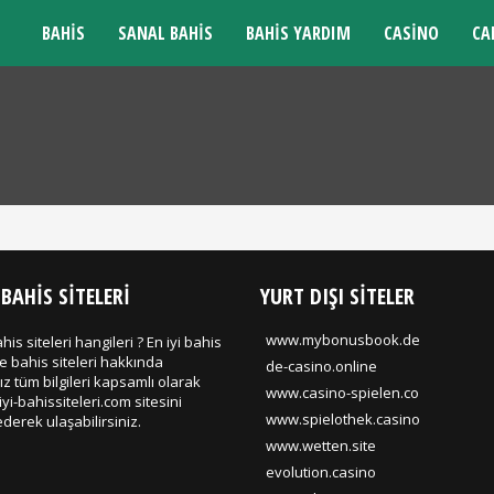
BAHIS
SANAL BAHIS
BAHIS YARDIM
CASINO
CA
 BAHIS SITELERI
YURT DIŞI SITELER
www.mybonusbook.de
his siteleri
hangileri ? En iyi bahis
ne bahis siteleri hakkında
de-casino.online
ız tüm bilgileri kapsamlı olarak
www.casino-spielen.co
yi-bahissiteleri.com
sitesini
www.spielothek.casino
ederek ulaşabilirsiniz.
www.wetten.site
evolution.casino